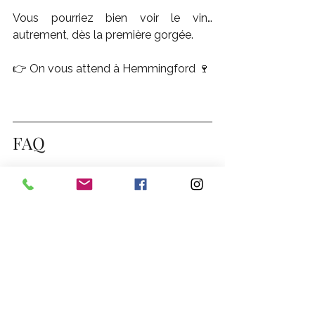
Vous pourriez bien voir le vin… 
autrement, dès la première gorgée.
👉 On vous attend à Hemmingford 🍷
FAQ
Les sulfites dans le vin donnent-ils 
mal à la tête?
Non, dans la majorité des cas, les 
sulfites ne sont pas responsables des 
maux de tête. L’alcool, l’histamine et 
certains composés du vin rouge sont 
plus souvent en cause.