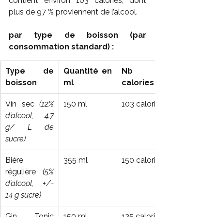
contient environ 103 calories, dont 
plus de 97 % proviennent de l’alcool.
par type de boisson (par 
consommation standard) :
Type de 
Quantité en 
Nb de 
boisson
ml
calories
Vin sec 
(12% 
150 ml
103 calories
d’alcool, 4.7 
g/ L de 
sucre)
Bière 
355 ml
150 calories
régulière 
(5% 
d’alcool, +/- 
14 g sucre)
Gin Tonic 
150 ml
135 calories