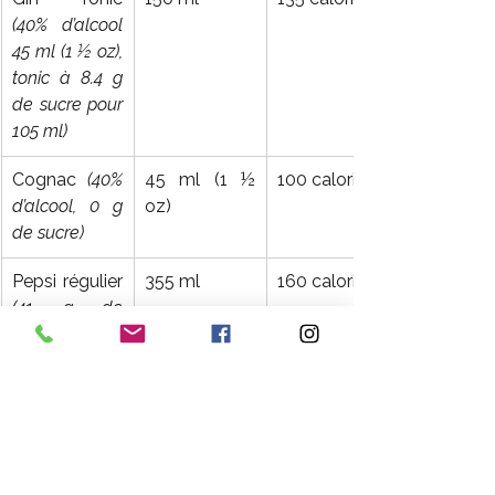
(40% d’alcool 
45 ml (1 ½ oz), 
tonic à 8.4 g 
de sucre pour 
105 ml)
Cognac 
(40% 
45 ml (1 ½ 
100 calories
d’alcool, 0 g 
oz)
de sucre)
Pepsi régulier 
355 ml
160 calories
(41 g de 
sucre)
Le vin n’est donc pas la boisson la 
plus calorique, mais tout est question 
de modération et d’équilibre.