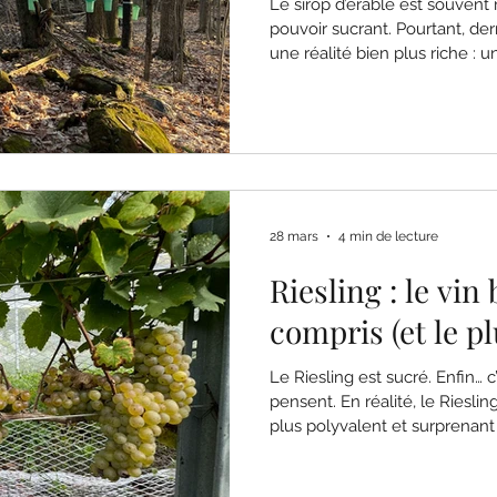
Le sirop d’érable est souvent 
pouvoir sucrant. Pourtant, de
une réalité bien plus riche : 
terroir, façonné par la nature,
celles et ceux qui le produise
propose de changer de regar
28 mars
4 min de lecture
Riesling : le vin
compris (et le pl
Le Riesling est sucré. Enfin…
pensent. En réalité, le Rieslin
plus polyvalent et surprenan
liquoreux, léger ou puissant, 
incroyablement apte au vieilli