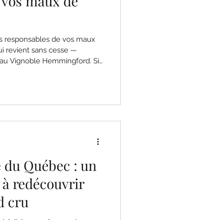
 vos maux de
-ils responsables de vos maux
ui revient sans cesse —
s au Vignoble Hemmingford. Si
question en savourant un verre
eul. Bonne nouvelle : la
 souvent surprenante. Dans
lfites dans le vin : leur rôle,
r véritable lien (ou non) avec
e du Québec : un
r à redécouvrir
 cru