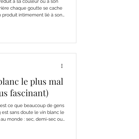
réduit à sa couleur ou à son
rrière chaque goutte se cache
un produit intimement lié à son
 les saisons… et les choix de
nt. Dans cet article, on vous
d.
 blanc le plus mal
us fascinant)
 c’est ce que beaucoup de gens
g est sans doute le vin blanc le
t au monde : sec, demi-sec ou
jeune et éclatant ou
ssement. Pourtant, il reste