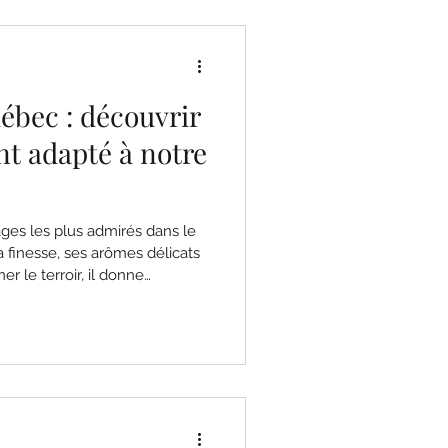
ébec : découvrir
nt adapté à notre
ages les plus admirés dans le
 finesse, ses arômes délicats
r le terroir, il donne
légants qui séduisent autant
rs. Originaire de la
age noble est aujourd’hui
viticoles à climat frais à
ébec.