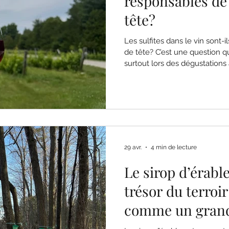
responsables de
tête?
Les sulfites dans le vin sont
de tête? C’est une question q
surtout lors des dégustation
vous vous êtes déjà posé la 
de vin, vous êtes loin d’être s
réponse est plus nuancée… et
cet article, on démystifie les su
leur impact sur la santé et leu
les maux de t
29 avr.
4 min de lecture
Le sirop d’érabl
trésor du terroi
comme un grand