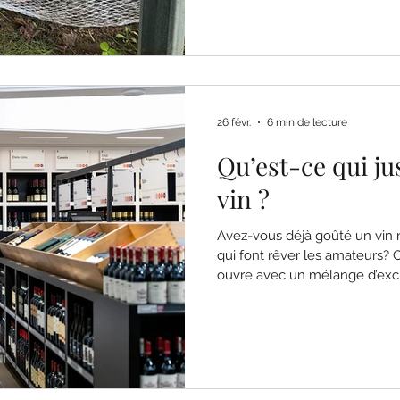
souvent boudé ou mal compris
démystifie le vin Riesling, on
vous montre pourquoi il méri
votre verre.
26 févr.
6 min de lecture
Qu’est-ce qui jus
vin ?
Avez-vous déjà goûté un vin 
qui font rêver les amateurs? C
ouvre avec un mélange d’excit
première gorgée, le constat e
bon — parfois même exception
question s’impose : qu’est-ce q
Pourquoi certaines bouteilles
dizaines de dollars, quand d’a
centaines, voire plusieurs