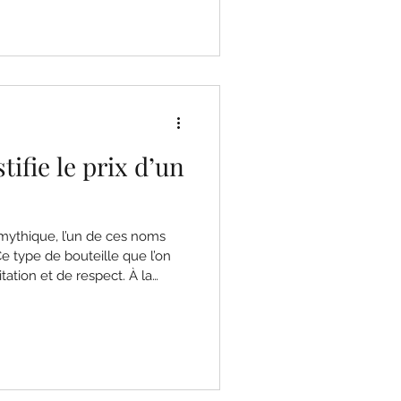
. Dans cet article, on
 casse les idées reçues et on
te une place de choix dans
tifie le prix d’un
mythique, l’un de ces noms
e type de bouteille que l’on
ation et de respect. À la
st souvent le même : c’est
nel. Mais très vite, une
ui justifie un prix aussi élevé ?
 coûtent-elles quelques
utres atteignent plusieurs