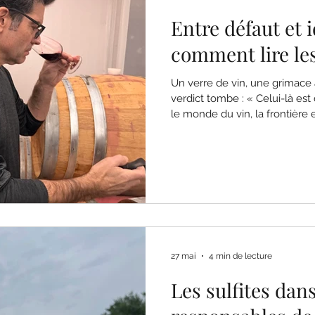
Entre défaut et i
comment lire le
Un verre de vin, une grimace a
verdict tombe : « Celui-là est défectue
le monde du vin, la frontière 
est rarement aussi nette. Un vin peut présenter des arômes
surprenants sans être raté. À l
caractéristiques perçues co
cacher un vrai problème techn
même arôme peut être parfa
cépage… et considéré comm
27 mai
4 min de lecture
Les sulfites dans