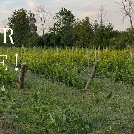
UR
 !