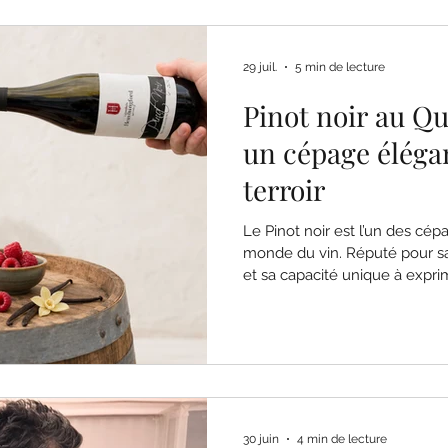
29 juil.
5 min de lecture
Pinot noir au Qu
un cépage éléga
terroir
Le Pinot noir est l’un des cép
monde du vin. Réputé pour sa
et sa capacité unique à exprime
naissance à des vins rouges é
les amateurs que les sommelie
Bourgogne, en France, ce cép
cultivé dans plusieurs régions 
travers le monde, dont le Qu
30 juin
4 min de lecture