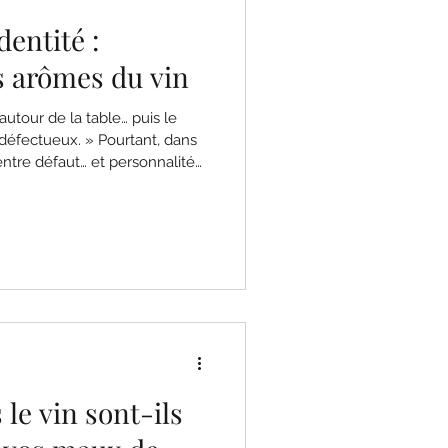
dentité :
s arômes du vin
utour de la table… puis le
ux. » Pourtant, dans
entre défaut… et personnalité
’inverse, certaines
mme de la complexité peuvent
ique. Plus subtil encore : un
itement normal dans un
e
 le vin sont-ils